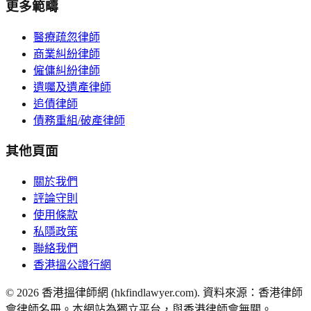
更多範疇
醫療疏忽律師
商業糾紛律師
僱傭糾紛律師
遺囑及遺產律師
追債律師
債務重組/破產律師
其他頁面
關於我們
評論守則
使用條款
私隱政策
聯絡我們
香港搵公證行網
©
2026
香港搵律師網 (hkfindlawyer.com). 資料來源：香港律師
會律師名冊。本網站為獨立平台，與香港律師會無關。