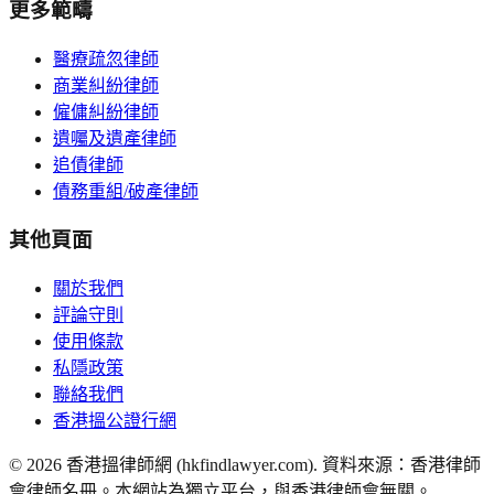
更多範疇
醫療疏忽律師
商業糾紛律師
僱傭糾紛律師
遺囑及遺產律師
追債律師
債務重組/破產律師
其他頁面
關於我們
評論守則
使用條款
私隱政策
聯絡我們
香港搵公證行網
©
2026
香港搵律師網 (hkfindlawyer.com). 資料來源：香港律師
會律師名冊。本網站為獨立平台，與香港律師會無關。