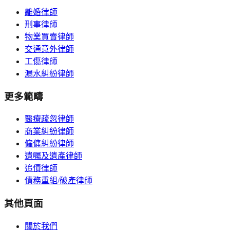
離婚律師
刑事律師
物業買賣律師
交通意外律師
工傷律師
漏水糾紛律師
更多範疇
醫療疏忽律師
商業糾紛律師
僱傭糾紛律師
遺囑及遺產律師
追債律師
債務重組/破產律師
其他頁面
關於我們