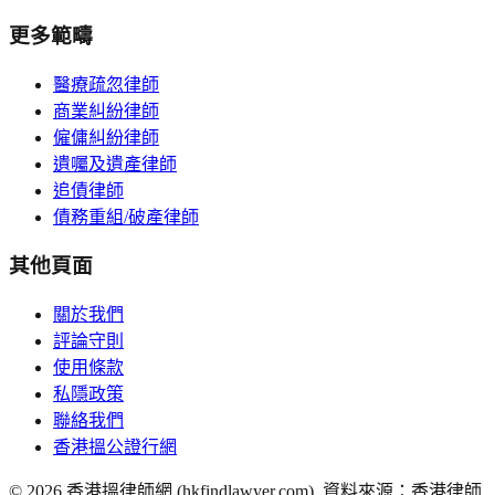
更多範疇
醫療疏忽律師
商業糾紛律師
僱傭糾紛律師
遺囑及遺產律師
追債律師
債務重組/破產律師
其他頁面
關於我們
評論守則
使用條款
私隱政策
聯絡我們
香港搵公證行網
©
2026
香港搵律師網 (hkfindlawyer.com). 資料來源：香港律師