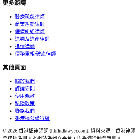
更多範疇
醫療疏忽律師
商業糾紛律師
僱傭糾紛律師
遺囑及遺產律師
追債律師
債務重組/破產律師
其他頁面
關於我們
評論守則
使用條款
私隱政策
聯絡我們
香港搵公證行網
©
2026
香港搵律師網 (hkfindlawyer.com). 資料來源：香港律師
會律師名冊。本網站為獨立平台，與香港律師會無關。