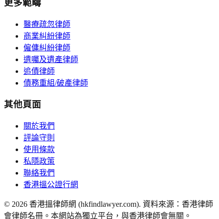
更多範疇
醫療疏忽律師
商業糾紛律師
僱傭糾紛律師
遺囑及遺產律師
追債律師
債務重組/破產律師
其他頁面
關於我們
評論守則
使用條款
私隱政策
聯絡我們
香港搵公證行網
©
2026
香港搵律師網 (hkfindlawyer.com). 資料來源：香港律師
會律師名冊。本網站為獨立平台，與香港律師會無關。