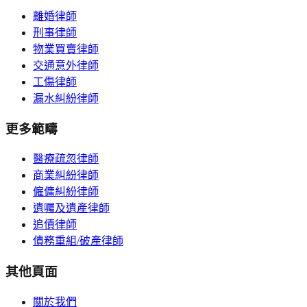
離婚律師
刑事律師
物業買賣律師
交通意外律師
工傷律師
漏水糾紛律師
更多範疇
醫療疏忽律師
商業糾紛律師
僱傭糾紛律師
遺囑及遺產律師
追債律師
債務重組/破產律師
其他頁面
關於我們