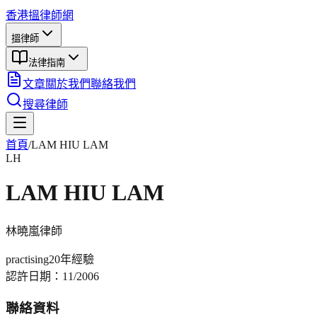
香港搵律師網
搵律師
法律指南
文章
關於我們
聯絡我們
搜尋律師
首頁
/
LAM HIU LAM
LH
LAM HIU LAM
林曉嵐
律師
practising
20年
經驗
認許日期：
11/2006
聯絡資料