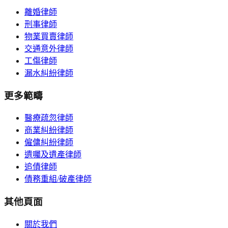
離婚律師
刑事律師
物業買賣律師
交通意外律師
工傷律師
漏水糾紛律師
更多範疇
醫療疏忽律師
商業糾紛律師
僱傭糾紛律師
遺囑及遺產律師
追債律師
債務重組/破產律師
其他頁面
關於我們