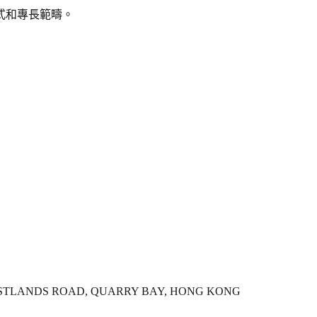
式和專長範疇。
 WESTLANDS ROAD, QUARRY BAY, HONG KONG