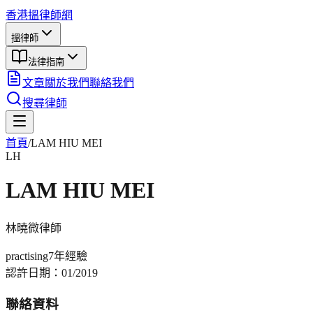
香港搵律師網
搵律師
法律指南
文章
關於我們
聯絡我們
搜尋律師
首頁
/
LAM HIU MEI
LH
LAM HIU MEI
林曉微
律師
practising
7年
經驗
認許日期：
01/2019
聯絡資料