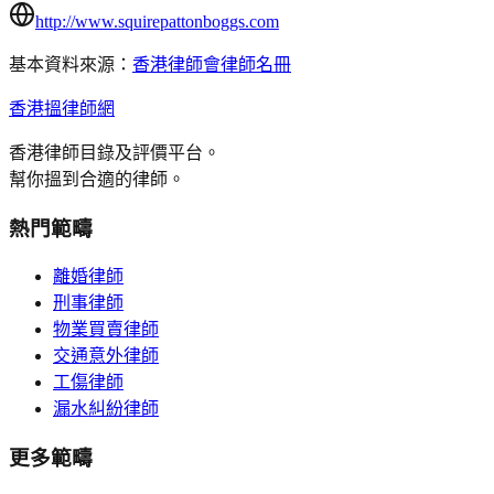
http://www.squirepattonboggs.com
基本資料來源：
香港律師會律師名冊
香港搵律師網
香港律師目錄及評價平台。
幫你搵到合適的律師。
熱門範疇
離婚律師
刑事律師
物業買賣律師
交通意外律師
工傷律師
漏水糾紛律師
更多範疇