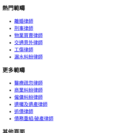
熱門範疇
離婚律師
刑事律師
物業買賣律師
交通意外律師
工傷律師
漏水糾紛律師
更多範疇
醫療疏忽律師
商業糾紛律師
僱傭糾紛律師
遺囑及遺產律師
追債律師
債務重組/破產律師
其他頁面