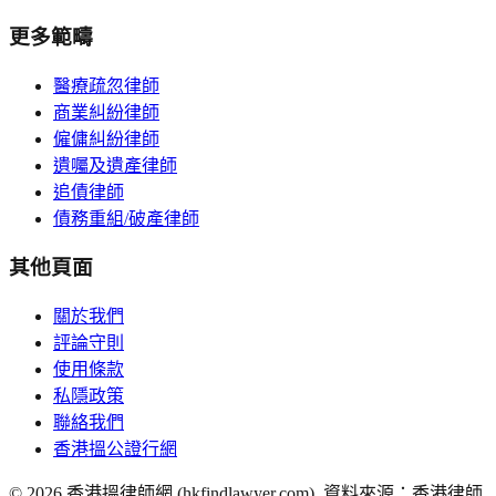
更多範疇
醫療疏忽律師
商業糾紛律師
僱傭糾紛律師
遺囑及遺產律師
追債律師
債務重組/破產律師
其他頁面
關於我們
評論守則
使用條款
私隱政策
聯絡我們
香港搵公證行網
©
2026
香港搵律師網 (hkfindlawyer.com). 資料來源：香港律師