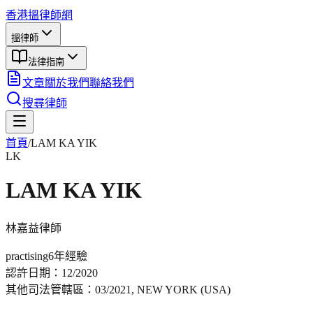
香港搵律師網
搵律師
法律指南
文章
關於我們
聯絡我們
搜尋律師
首頁
/
LAM KA YIK
LK
LAM KA YIK
林嘉益
律師
practising
6年
經驗
認許日期：
12/2020
其他司法管轄區：
03/2021, NEW YORK (USA)