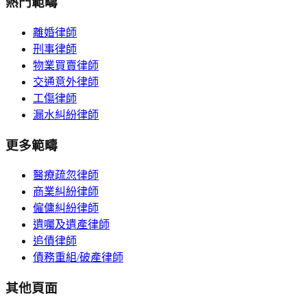
熱門範疇
離婚律師
刑事律師
物業買賣律師
交通意外律師
工傷律師
漏水糾紛律師
更多範疇
醫療疏忽律師
商業糾紛律師
僱傭糾紛律師
遺囑及遺產律師
追債律師
債務重組/破產律師
其他頁面