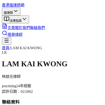
香港搵律師網
搵律師
法律指南
文章
關於我們
聯絡我們
搜尋律師
首頁
/
LAM KAI KWONG
LK
LAM KAI KWONG
林啟光
律師
practising
24年
經驗
認許日期：
02/2002
聯絡資料