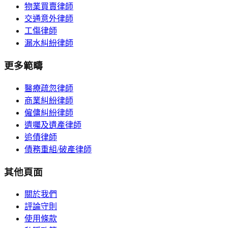
物業買賣律師
交通意外律師
工傷律師
漏水糾紛律師
更多範疇
醫療疏忽律師
商業糾紛律師
僱傭糾紛律師
遺囑及遺產律師
追債律師
債務重組/破產律師
其他頁面
關於我們
評論守則
使用條款