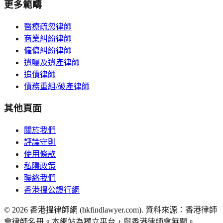
更多範疇
醫療疏忽律師
商業糾紛律師
僱傭糾紛律師
遺囑及遺產律師
追債律師
債務重組/破產律師
其他頁面
關於我們
評論守則
使用條款
私隱政策
聯絡我們
香港搵公證行網
©
2026
香港搵律師網 (hkfindlawyer.com). 資料來源：香港律師
會律師名冊。本網站為獨立平台，與香港律師會無關。