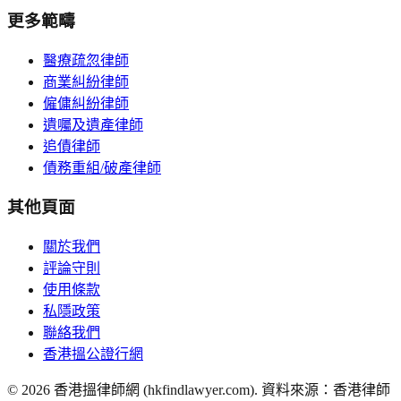
更多範疇
醫療疏忽律師
商業糾紛律師
僱傭糾紛律師
遺囑及遺產律師
追債律師
債務重組/破產律師
其他頁面
關於我們
評論守則
使用條款
私隱政策
聯絡我們
香港搵公證行網
©
2026
香港搵律師網 (hkfindlawyer.com). 資料來源：香港律師