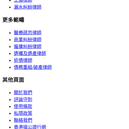
工傷律師
漏水糾紛律師
更多範疇
醫療疏忽律師
商業糾紛律師
僱傭糾紛律師
遺囑及遺產律師
追債律師
債務重組/破產律師
其他頁面
關於我們
評論守則
使用條款
私隱政策
聯絡我們
香港搵公證行網