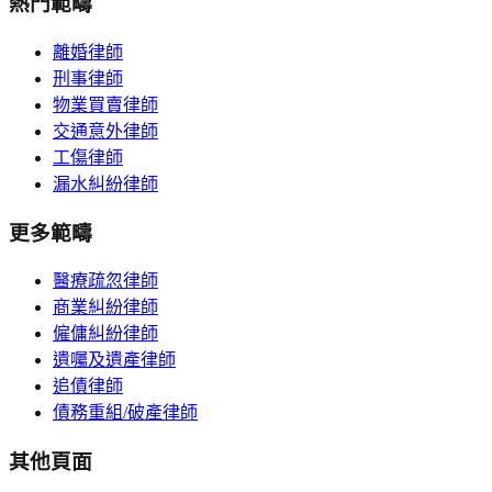
熱門範疇
離婚律師
刑事律師
物業買賣律師
交通意外律師
工傷律師
漏水糾紛律師
更多範疇
醫療疏忽律師
商業糾紛律師
僱傭糾紛律師
遺囑及遺產律師
追債律師
債務重組/破產律師
其他頁面