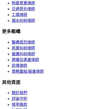
物業買賣律師
交通意外律師
工傷律師
漏水糾紛律師
更多範疇
醫療疏忽律師
商業糾紛律師
僱傭糾紛律師
遺囑及遺產律師
追債律師
債務重組/破產律師
其他頁面
關於我們
評論守則
使用條款