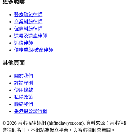
更多範疇
醫療疏忽律師
商業糾紛律師
僱傭糾紛律師
遺囑及遺產律師
追債律師
債務重組/破產律師
其他頁面
關於我們
評論守則
使用條款
私隱政策
聯絡我們
香港搵公證行網
©
2026
香港搵律師網 (hkfindlawyer.com). 資料來源：香港律師
會律師名冊。本網站為獨立平台，與香港律師會無關。