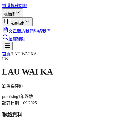
香港搵律師網
搵律師
法律指南
文章
關於我們
聯絡我們
搜尋律師
首頁
/
LAU WAI KA
LW
LAU WAI KA
劉蕙嘉
律師
practising
1年
經驗
認許日期：
09/2025
聯絡資料