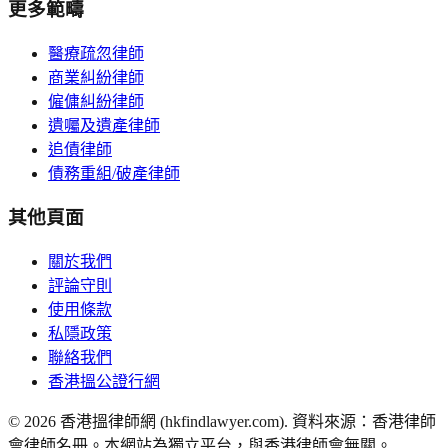
更多範疇
醫療疏忽律師
商業糾紛律師
僱傭糾紛律師
遺囑及遺產律師
追債律師
債務重組/破產律師
其他頁面
關於我們
評論守則
使用條款
私隱政策
聯絡我們
香港搵公證行網
©
2026
香港搵律師網 (hkfindlawyer.com). 資料來源：香港律師
會律師名冊。本網站為獨立平台，與香港律師會無關。