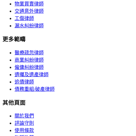
物業買賣律師
交通意外律師
工傷律師
漏水糾紛律師
更多範疇
醫療疏忽律師
商業糾紛律師
僱傭糾紛律師
遺囑及遺產律師
追債律師
債務重組/破產律師
其他頁面
關於我們
評論守則
使用條款