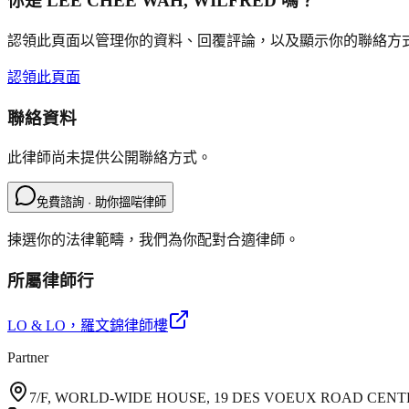
你是
LEE CHEE WAH, WILFRED
嗎？
認領此頁面以管理你的資料、回覆評論，以及顯示你的聯絡方
認領此頁面
聯絡資料
此律師尚未提供公開聯絡方式。
免費諮詢 · 助你搵啱律師
揀選你的法律範疇，我們為你配對合適律師。
所屬律師行
LO & LO
，羅文錦律師樓
Partner
7/F, WORLD-WIDE HOUSE, 19 DES VOEUX ROAD CEN