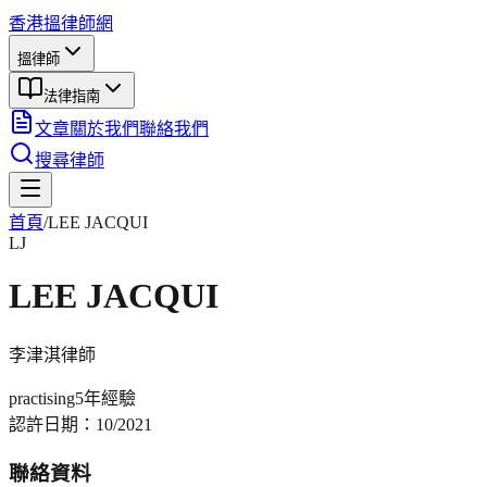
香港搵律師網
搵律師
法律指南
文章
關於我們
聯絡我們
搜尋律師
首頁
/
LEE JACQUI
LJ
LEE JACQUI
李津淇
律師
practising
5年
經驗
認許日期：
10/2021
聯絡資料