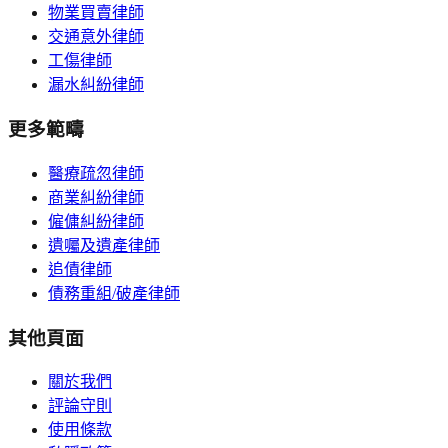
物業買賣律師
交通意外律師
工傷律師
漏水糾紛律師
更多範疇
醫療疏忽律師
商業糾紛律師
僱傭糾紛律師
遺囑及遺產律師
追債律師
債務重組/破產律師
其他頁面
關於我們
評論守則
使用條款