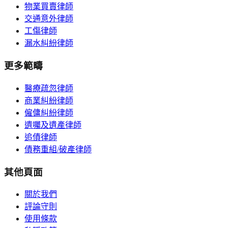
物業買賣律師
交通意外律師
工傷律師
漏水糾紛律師
更多範疇
醫療疏忽律師
商業糾紛律師
僱傭糾紛律師
遺囑及遺產律師
追債律師
債務重組/破產律師
其他頁面
關於我們
評論守則
使用條款