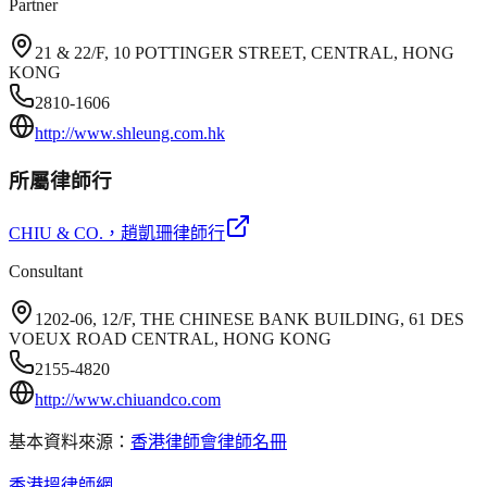
Partner
21 & 22/F, 10 POTTINGER STREET, CENTRAL, HONG
KONG
2810-1606
http://www.shleung.com.hk
所屬律師行
CHIU & CO.
，趙凱珊律師行
Consultant
1202-06, 12/F, THE CHINESE BANK BUILDING, 61 DES
VOEUX ROAD CENTRAL, HONG KONG
2155-4820
http://www.chiuandco.com
基本資料來源：
香港律師會律師名冊
香港搵律師網