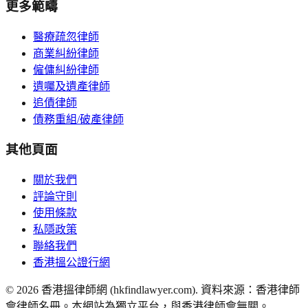
更多範疇
醫療疏忽律師
商業糾紛律師
僱傭糾紛律師
遺囑及遺產律師
追債律師
債務重組/破產律師
其他頁面
關於我們
評論守則
使用條款
私隱政策
聯絡我們
香港搵公證行網
©
2026
香港搵律師網 (hkfindlawyer.com). 資料來源：香港律師
會律師名冊。本網站為獨立平台，與香港律師會無關。