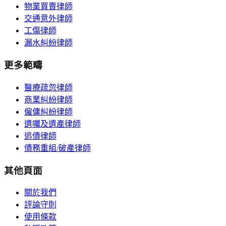
物業買賣律師
交通意外律師
工傷律師
漏水糾紛律師
更多範疇
醫療疏忽律師
商業糾紛律師
僱傭糾紛律師
遺囑及遺產律師
追債律師
債務重組/破產律師
其他頁面
關於我們
評論守則
使用條款