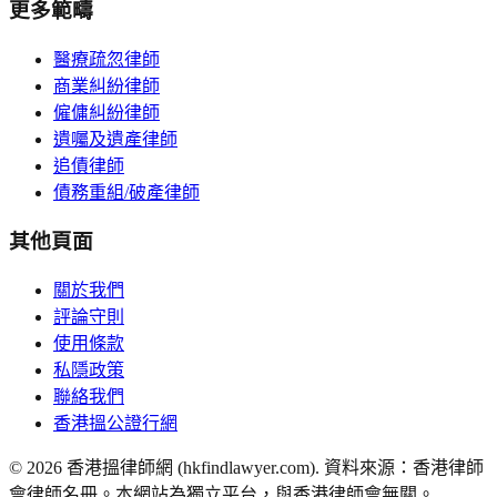
更多範疇
醫療疏忽律師
商業糾紛律師
僱傭糾紛律師
遺囑及遺產律師
追債律師
債務重組/破產律師
其他頁面
關於我們
評論守則
使用條款
私隱政策
聯絡我們
香港搵公證行網
©
2026
香港搵律師網 (hkfindlawyer.com). 資料來源：香港律師
會律師名冊。本網站為獨立平台，與香港律師會無關。