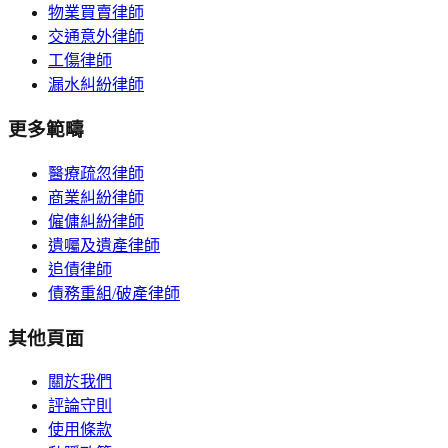
物業買賣律師
交通意外律師
工傷律師
漏水糾紛律師
更多範疇
醫療疏忽律師
商業糾紛律師
僱傭糾紛律師
遺囑及遺產律師
追債律師
債務重組/破產律師
其他頁面
關於我們
評論守則
使用條款