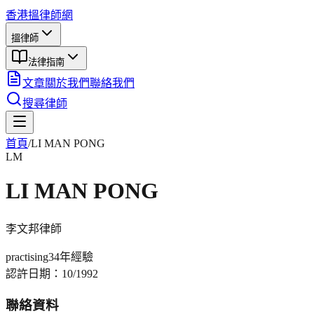
香港搵律師網
搵律師
法律指南
文章
關於我們
聯絡我們
搜尋律師
首頁
/
LI MAN PONG
LM
LI MAN PONG
李文邦
律師
practising
34年
經驗
認許日期：
10/1992
聯絡資料