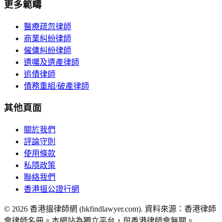
更多範疇
醫療疏忽律師
商業糾紛律師
僱傭糾紛律師
遺囑及遺產律師
追債律師
債務重組/破產律師
其他頁面
關於我們
評論守則
使用條款
私隱政策
聯絡我們
香港搵公證行網
©
2026
香港搵律師網 (hkfindlawyer.com). 資料來源：香港律師
會律師名冊。本網站為獨立平台，與香港律師會無關。