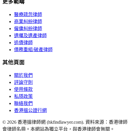
更多範疇
醫療疏忽律師
商業糾紛律師
僱傭糾紛律師
遺囑及遺產律師
追債律師
債務重組/破產律師
其他頁面
關於我們
評論守則
使用條款
私隱政策
聯絡我們
香港搵公證行網
©
2026
香港搵律師網 (hkfindlawyer.com). 資料來源：香港律師
會律師名冊。本網站為獨立平台，與香港律師會無關。