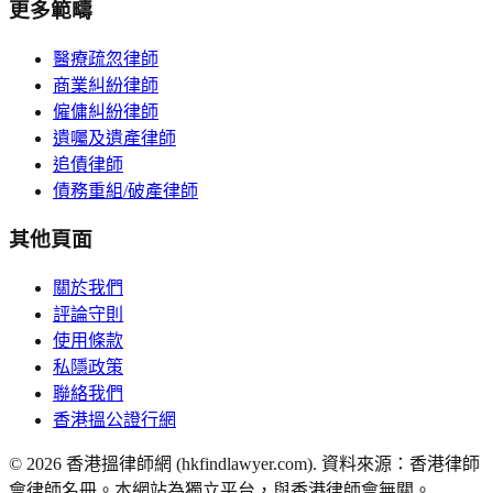
更多範疇
醫療疏忽律師
商業糾紛律師
僱傭糾紛律師
遺囑及遺產律師
追債律師
債務重組/破產律師
其他頁面
關於我們
評論守則
使用條款
私隱政策
聯絡我們
香港搵公證行網
©
2026
香港搵律師網 (hkfindlawyer.com). 資料來源：香港律師
會律師名冊。本網站為獨立平台，與香港律師會無關。