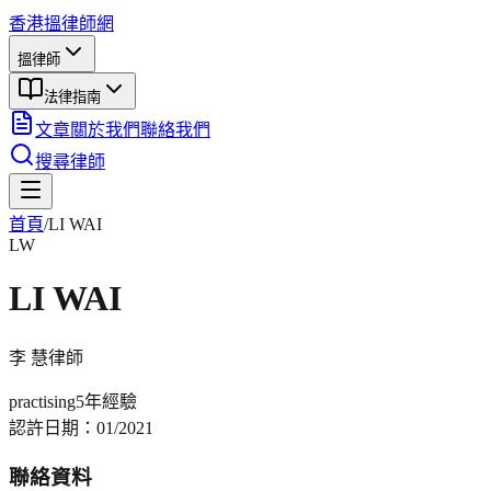
香港搵律師網
搵律師
法律指南
文章
關於我們
聯絡我們
搜尋律師
首頁
/
LI WAI
LW
LI WAI
李 慧
律師
practising
5年
經驗
認許日期：
01/2021
聯絡資料