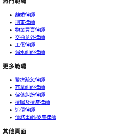
熱門範疇
離婚律師
刑事律師
物業買賣律師
交通意外律師
工傷律師
漏水糾紛律師
更多範疇
醫療疏忽律師
商業糾紛律師
僱傭糾紛律師
遺囑及遺產律師
追債律師
債務重組/破產律師
其他頁面