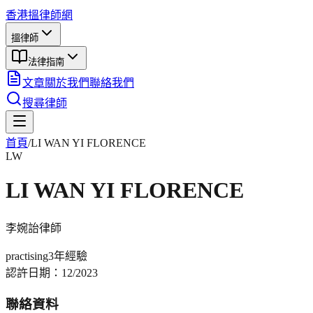
香港搵律師網
搵律師
法律指南
文章
關於我們
聯絡我們
搜尋律師
首頁
/
LI WAN YI FLORENCE
LW
LI WAN YI FLORENCE
李婉詒
律師
practising
3年
經驗
認許日期：
12/2023
聯絡資料