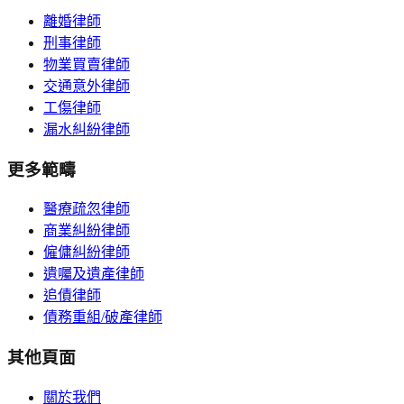
離婚律師
刑事律師
物業買賣律師
交通意外律師
工傷律師
漏水糾紛律師
更多範疇
醫療疏忽律師
商業糾紛律師
僱傭糾紛律師
遺囑及遺產律師
追債律師
債務重組/破產律師
其他頁面
關於我們