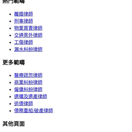
熱門範疇
離婚律師
刑事律師
物業買賣律師
交通意外律師
工傷律師
漏水糾紛律師
更多範疇
醫療疏忽律師
商業糾紛律師
僱傭糾紛律師
遺囑及遺產律師
追債律師
債務重組/破產律師
其他頁面