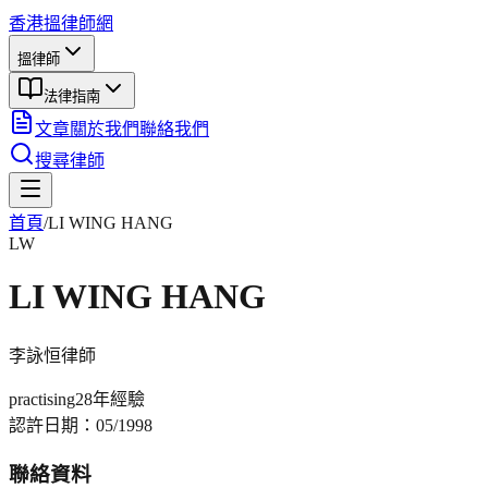
香港搵律師網
搵律師
法律指南
文章
關於我們
聯絡我們
搜尋律師
首頁
/
LI WING HANG
LW
LI WING HANG
李詠恒
律師
practising
28年
經驗
認許日期：
05/1998
聯絡資料