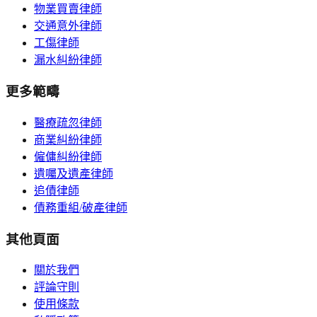
物業買賣律師
交通意外律師
工傷律師
漏水糾紛律師
更多範疇
醫療疏忽律師
商業糾紛律師
僱傭糾紛律師
遺囑及遺產律師
追債律師
債務重組/破產律師
其他頁面
關於我們
評論守則
使用條款