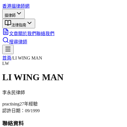
香港搵律師網
搵律師
法律指南
文章
關於我們
聯絡我們
搜尋律師
首頁
/
LI WING MAN
LW
LI WING MAN
李永民
律師
practising
27年
經驗
認許日期：
09/1999
聯絡資料