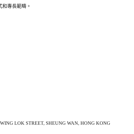
式和專長範疇。
-34 WING LOK STREET, SHEUNG WAN, HONG KONG