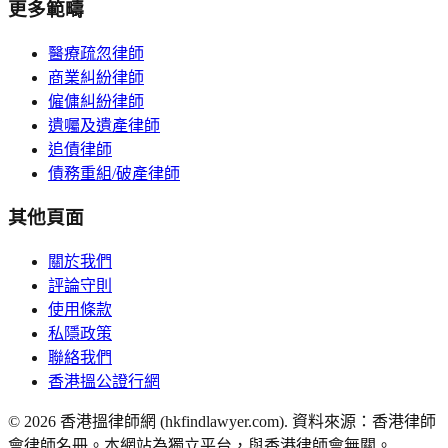
更多範疇
醫療疏忽律師
商業糾紛律師
僱傭糾紛律師
遺囑及遺產律師
追債律師
債務重組/破產律師
其他頁面
關於我們
評論守則
使用條款
私隱政策
聯絡我們
香港搵公證行網
©
2026
香港搵律師網 (hkfindlawyer.com). 資料來源：香港律師
會律師名冊。本網站為獨立平台，與香港律師會無關。