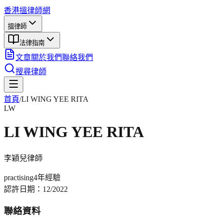
香港搵律師網
搵律師
法律指南
文章
關於我們
聯絡我們
搜尋律師
首頁
/
LI WING YEE RITA
LW
LI WING YEE RITA
李穎兒
律師
practising
4年
經驗
認許日期：
12/2022
聯絡資料