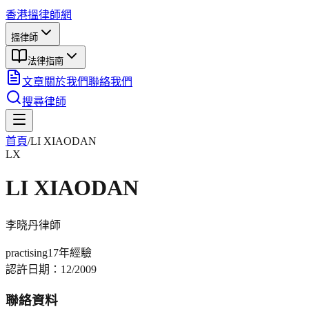
香港搵律師網
搵律師
法律指南
文章
關於我們
聯絡我們
搜尋律師
首頁
/
LI XIAODAN
LX
LI XIAODAN
李晓丹
律師
practising
17年
經驗
認許日期：
12/2009
聯絡資料