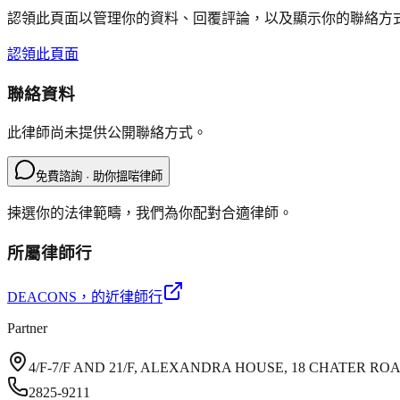
認領此頁面以管理你的資料、回覆評論，以及顯示你的聯絡方
認領此頁面
聯絡資料
此律師尚未提供公開聯絡方式。
免費諮詢 · 助你搵啱律師
揀選你的法律範疇，我們為你配對合適律師。
所屬律師行
DEACONS
，的近律師行
Partner
4/F-7/F AND 21/F, ALEXANDRA HOUSE, 18 CHATER R
2825-9211