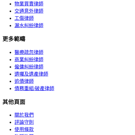
物業買賣律師
交通意外律師
工傷律師
漏水糾紛律師
更多範疇
醫療疏忽律師
商業糾紛律師
僱傭糾紛律師
遺囑及遺產律師
追債律師
債務重組/破產律師
其他頁面
關於我們
評論守則
使用條款