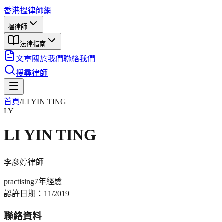
香港搵律師網
搵律師
法律指南
文章
關於我們
聯絡我們
搜尋律師
首頁
/
LI YIN TING
LY
LI YIN TING
李彦婷
律師
practising
7年
經驗
認許日期：
11/2019
聯絡資料