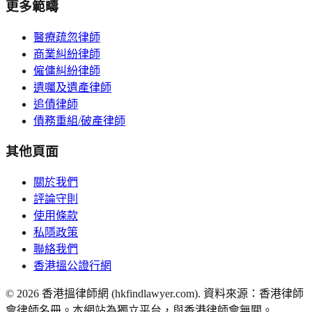
更多範疇
醫療疏忽律師
商業糾紛律師
僱傭糾紛律師
遺囑及遺產律師
追債律師
債務重組/破產律師
其他頁面
關於我們
評論守則
使用條款
私隱政策
聯絡我們
香港搵公證行網
©
2026
香港搵律師網 (hkfindlawyer.com). 資料來源：香港律師
會律師名冊。本網站為獨立平台，與香港律師會無關。