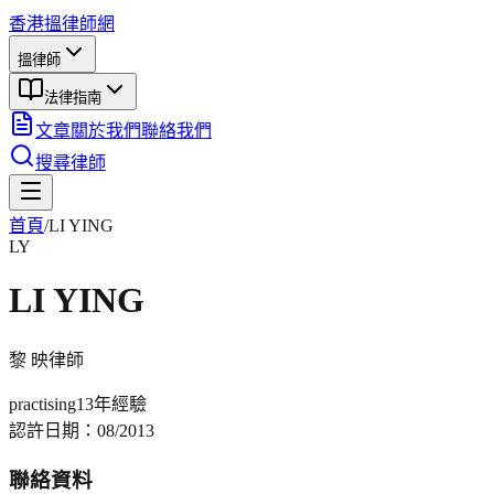
香港搵律師網
搵律師
法律指南
文章
關於我們
聯絡我們
搜尋律師
首頁
/
LI YING
LY
LI YING
黎 映
律師
practising
13年
經驗
認許日期：
08/2013
聯絡資料