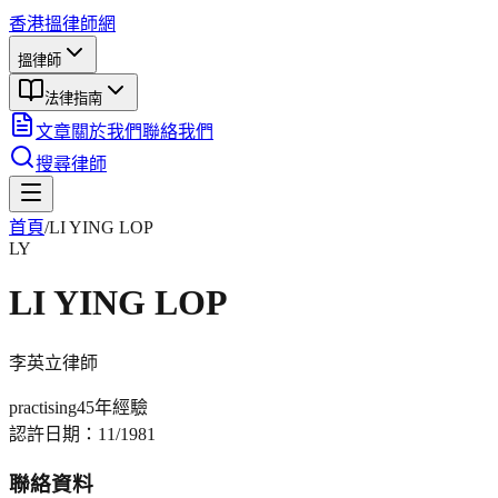
香港搵律師網
搵律師
法律指南
文章
關於我們
聯絡我們
搜尋律師
首頁
/
LI YING LOP
LY
LI YING LOP
李英立
律師
practising
45年
經驗
認許日期：
11/1981
聯絡資料