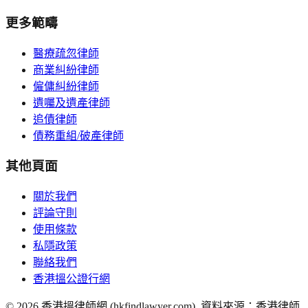
更多範疇
醫療疏忽律師
商業糾紛律師
僱傭糾紛律師
遺囑及遺產律師
追債律師
債務重組/破產律師
其他頁面
關於我們
評論守則
使用條款
私隱政策
聯絡我們
香港搵公證行網
©
2026
香港搵律師網 (hkfindlawyer.com). 資料來源：香港律師