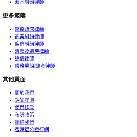
漏水糾紛律師
更多範疇
醫療疏忽律師
商業糾紛律師
僱傭糾紛律師
遺囑及遺產律師
追債律師
債務重組/破產律師
其他頁面
關於我們
評論守則
使用條款
私隱政策
聯絡我們
香港搵公證行網