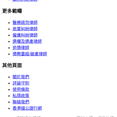
更多範疇
醫療疏忽律師
商業糾紛律師
僱傭糾紛律師
遺囑及遺產律師
追債律師
債務重組/破產律師
其他頁面
關於我們
評論守則
使用條款
私隱政策
聯絡我們
香港搵公證行網