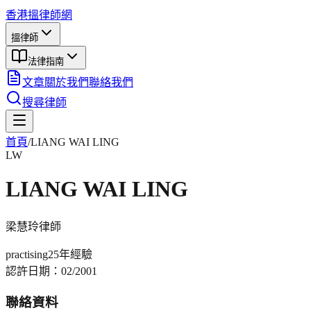
香港搵律師網
搵律師
法律指南
文章
關於我們
聯絡我們
搜尋律師
首頁
/
LIANG WAI LING
LW
LIANG WAI LING
梁慧玲
律師
practising
25年
經驗
認許日期：
02/2001
聯絡資料