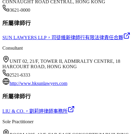
CONNAUGHT ROAD CENTRAL, HONG KONG
3621-0000
所屬律師行
SUN LAWYERS LLP
，司徒維新律師行有限法律責任合夥
Consultant
UNIT 02, 21/F, TOWER II, ADMIRALTY CENTRE, 18
HARCOURT ROAD, HONG KONG
2521-6333
http://www.hksunlawyers.com
所屬律師行
LIU & CO.
，劉莉婷律師事務所
Sole Practitioner