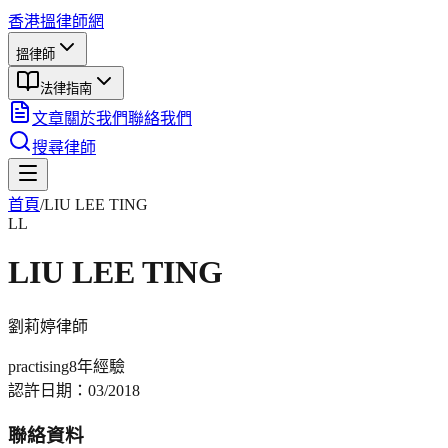
香港搵律師網
搵律師
法律指南
文章
關於我們
聯絡我們
搜尋律師
首頁
/
LIU LEE TING
LL
LIU LEE TING
劉莉婷
律師
practising
8年
經驗
認許日期：
03/2018
聯絡資料