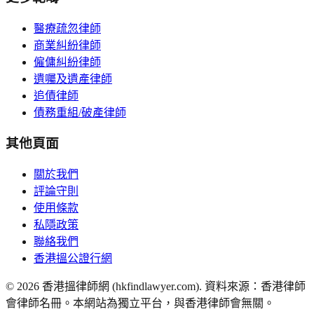
醫療疏忽律師
商業糾紛律師
僱傭糾紛律師
遺囑及遺產律師
追債律師
債務重組/破產律師
其他頁面
關於我們
評論守則
使用條款
私隱政策
聯絡我們
香港搵公證行網
©
2026
香港搵律師網 (hkfindlawyer.com). 資料來源：香港律師
會律師名冊。本網站為獨立平台，與香港律師會無關。