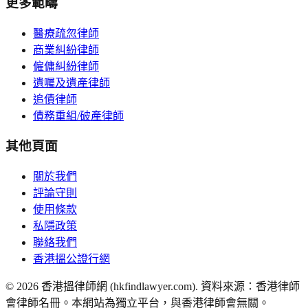
更多範疇
醫療疏忽律師
商業糾紛律師
僱傭糾紛律師
遺囑及遺產律師
追債律師
債務重組/破產律師
其他頁面
關於我們
評論守則
使用條款
私隱政策
聯絡我們
香港搵公證行網
©
2026
香港搵律師網 (hkfindlawyer.com). 資料來源：香港律師
會律師名冊。本網站為獨立平台，與香港律師會無關。